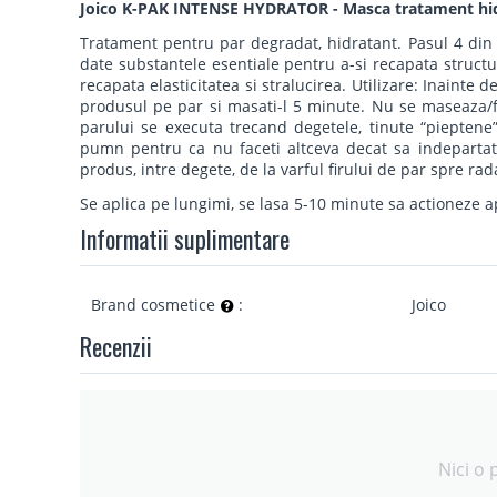
Joico K-PAK INTENSE HYDRATOR - Masca tratament hidr
Tratament pentru par degradat, hidratant. Pasul 4 din Tr
date substantele esentiale pentru a-si recapata structu
recapata elasticitatea si stralucirea. Utilizare: Inainte
produsul pe par si masati-l 5 minute. Nu se maseaza/fr
parului se executa trecand degetele, tinute “pieptene
pumn pentru ca nu faceti altceva decat sa indepartati
produs, intre degete, de la varful firului de par spre rada
Se aplica pe lungimi, se lasa 5-10 minute sa actioneze ap
Informatii suplimentare
Brand cosmetice
:
Joico
Recenzii
Nici o 