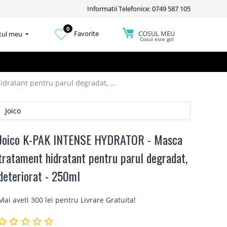
Informatii Telefonice: 0749 587 105
0
COSUL MEU
Favorite
tul meu
Cosul este gol
ratant pentru parul degradat, ...
Joico
Joico K-PAK INTENSE HYDRATOR - Masca
tratament hidratant pentru parul degradat,
deteriorat - 250ml
Mai aveti 300 lei pentru
Livrare Gratuita
!