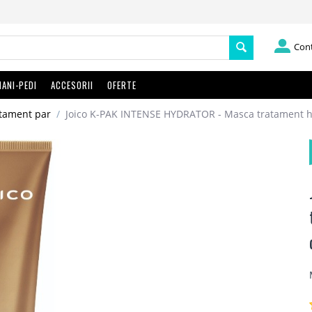
Con
ANI-PEDI
ACCESORII
OFERTE
atament par
/
Joico K-PAK INTENSE HYDRATOR - Masca tratament hid