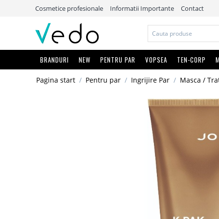
Cosmetice profesionale
Informatii Importante
Contact
BRANDURI
NEW
PENTRU PAR
VOPSEA
TEN-CORP
M
Pagina start
/
Pentru par
/
Ingrijire Par
/
Masca / Tr