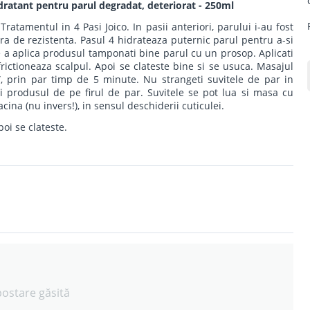
atant pentru parul degradat, deteriorat - 250ml
atamentul in 4 Pasi Joico. In pasii anteriori, parului i-au fost
ra de rezistenta. Pasul 4 hidrateaza puternic parul pentru a-si
 de a aplica produsul tamponati bine parul cu un prosop. Aplicati
ictioneaza scalpul. Apoi se clateste bine si se usuca. Masajul
”, prin par timp de 5 minute. Nu strangeti suvitele de par in
 produsul de pe firul de par. Suvitele se pot lua si masa cu
cina (nu invers!), in sensul deschiderii cuticulei.
oi se clateste.
postare găsită