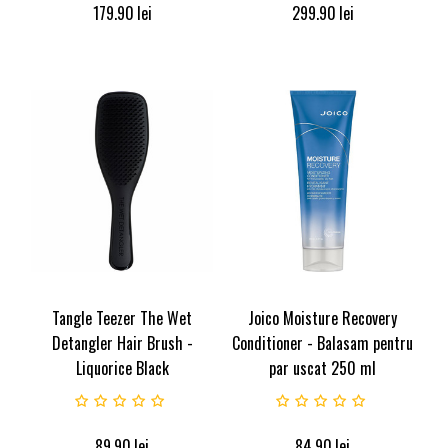
179.90
lei
299.90
lei
Tangle Teezer The Wet
Joico Moisture Recovery
Detangler Hair Brush -
Conditioner - Balasam pentru
Liquorice Black
par uscat 250 ml
89.90
lei
84.90
lei