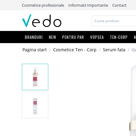
Cosmetice profesionale
Informatii Importante
Contact
BRANDURI
NEW
PENTRU PAR
VOPSEA
TEN-CORP
M
Pagina start
/
Cosmetice Ten - Corp
/
Serum fata
/
Gu