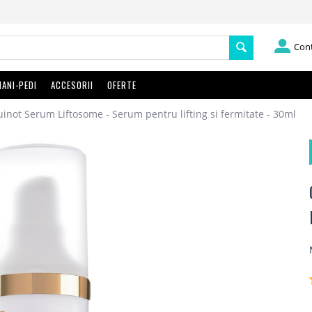
Con
ANI-PEDI
ACCESORII
OFERTE
inot Serum Liftosome - Serum pentru lifting si fermitate - 30ml