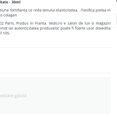
itate - 30ml
iune fortifianta ce reda tenului elasticitatea. -Tonifica pielea in
ro colagen
 Paris, Produs in Franta. Vedo.ro e salon de lux si magazin
not iar autenticitatea produselor poate fi foarte usor dovedita
7 105.
postare găsită