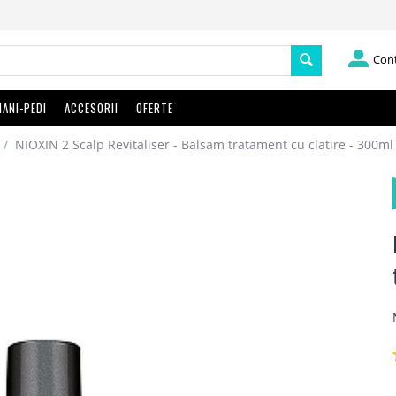
Con
ANI-PEDI
ACCESORII
OFERTE
/
NIOXIN 2 Scalp Revitaliser - Balsam tratament cu clatire - 300ml