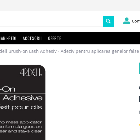
Con
ANI-PEDI
ACCESORII
OFERTE
dell Brush-on Lash Adhesiv - Adeziv pentru aplicarea genelor false