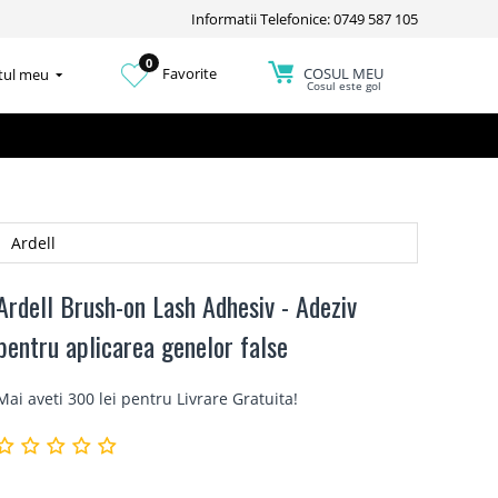
Informatii Telefonice: 0749 587 105
0
COSUL MEU
Favorite
tul meu
Cosul este gol
Ardell
Ardell Brush-on Lash Adhesiv - Adeziv
pentru aplicarea genelor false
Mai aveti 300 lei pentru
Livrare Gratuita
!